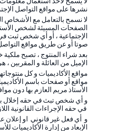
لا يسمح لأحد استعمال معلومات ا
نشرها على مواقع التواصل الإجتم
لا نسمح بالتعامل مع الأشخاص الم
الصفحات المسيئة لشخص الأستاذ
الإجتماعية ، أو أي شخص ثبت في
صوتا أو عن طريق مواقع التواصل 
بعد شراء المنتوج ، تصبح ملكية 
الإميل من العائلة و المقربين ، 
مواقع الأكاديميات و كل منتوجات
مواقع أو صفحات باسم الأكاديميا
الأستاذ مريم العازم بها دون موا
و أي شخص تبث في حقه إخلال بش
في حقه الإجراءات القانونية اللازمة حسب بلد إقامته
و أي فعل غير قانوني او إعلان عن
الإبعاد من إدارة الأكاديميات للأ