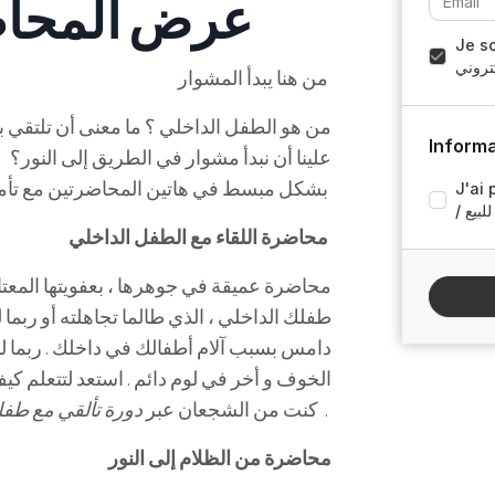
عرض المحاض
ود أن
كتروني
من هنا يبدأ المشوار
من هو الطفل الداخلي ؟ ما معنى أن تلتقي بط
Informa
علينا أن نبدأ مشوار في الطريق إلى النور؟ ه
J'ai
بشكل مبسط في هاتين المحاضرتين مع تأمل مجاني ، استعداد لبدء رحلتك الداخلية نحو النور
لبيع
محاضرة اللقاء مع الطفل الداخلي
محاضرة عميقة في جوهرها ، بعفويتها المعتاد
طفلك الداخلي ، الذي طالما تجاهلته أو ربما
دامس بسبب آلام أطفالك في داخلك . ربما ل
الخوف و أخر في لوم دائم . استعد لتتعلم كي
.
دورة تألقي مع طفلك الداخلي
كنت من الشجعان عبر
محاضرة من الظلام إلى النور